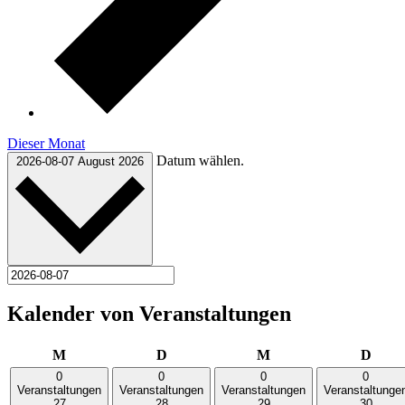
Dieser Monat
Datum wählen.
2026-08-07
August 2026
Kalender von Veranstaltungen
Montag
Dienstag
Mittwoch
Donn
M
D
M
D
0
0
0
0
Veranstaltungen
Veranstaltungen
Veranstaltungen
Veranstaltunge
27
28
29
30